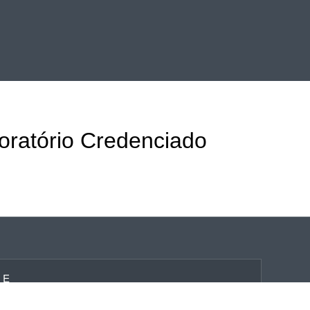
boratório Credenciado
NE
3691