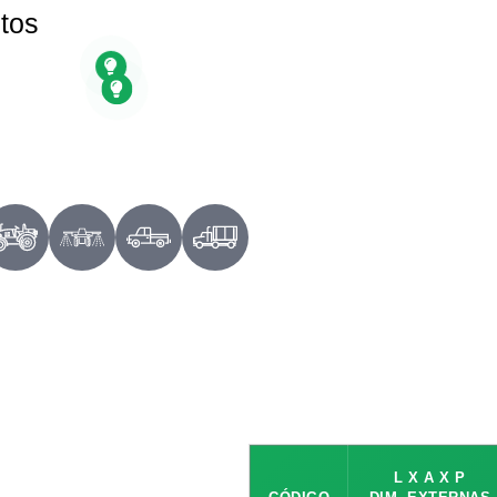
utos
L X A X P