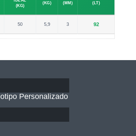
IDEAL
(KG)
(MM)
(LT)
(KG)
50
5,9
3
92
otipo Personalizado