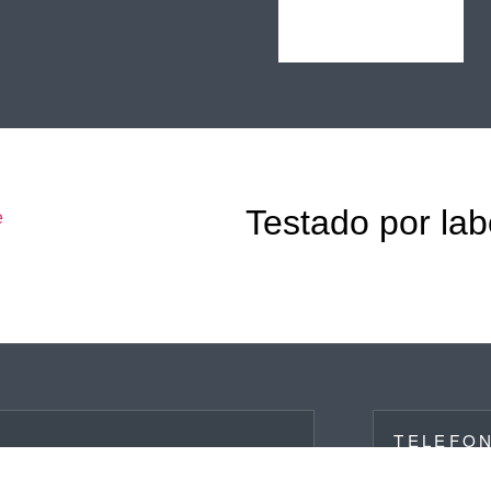
Vedação
em TPE
preta
Testado por la
TELEFO
+55 47 4053-