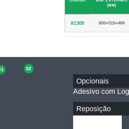
CÓDIGO
DIM. EXTERNAS
(MM)
81305
650×515×460
02
01
Opcionais
Adesivo com Log
Reposição