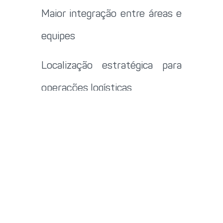
Maior integração entre áreas e
equipes
Localização estratégica para
operações logísticas
Novo endereço, mesmo
compromisso
A mudança oficial ocorreu no
dia 23 de junho, mas nosso
compromisso com qualidade,