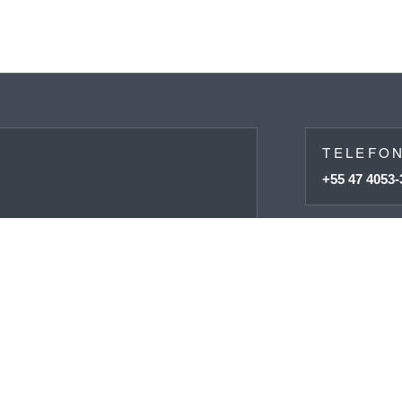
TELEFO
+55 47 4053-
WHATSA
argas, frotas e
+55 99122-9
ENDERE
Avenida José
IL
ato@daken.com.br
Porto Belo, 