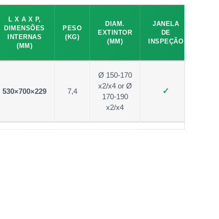
L X A X P,
DIAM.
JANELA
DIMENSÕES
PESO
EXTINTOR
DE
INTERNAS
(KG)
(MM)
INSPEÇÃO
(MM)
Ø 150-170
x2/x4 or Ø
✓
530×700×229
7,4
170-190
x2/x4