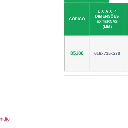
L X A X P,
DIMENSÕES
CÓDIGO
EXTERNAS
(MM)
85100
616×735×270