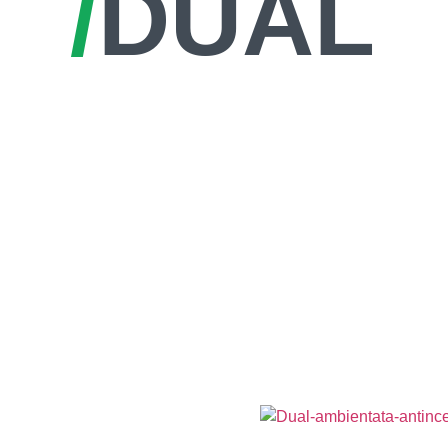
/
DUAL