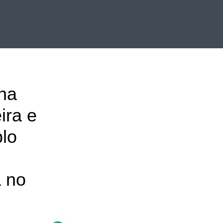
na
ira e
plo
a no