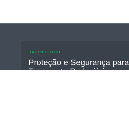
DAKEN BRASIL
Proteção e Segurança para
Transporte Rodoviário
Soluções inteligentes em proteção e segurança para c
operações de alto desempenho.
SOBRE A DAKEN
ATENDIMENTO
E-MA
Seg a Sex, 08h - 18h
cont