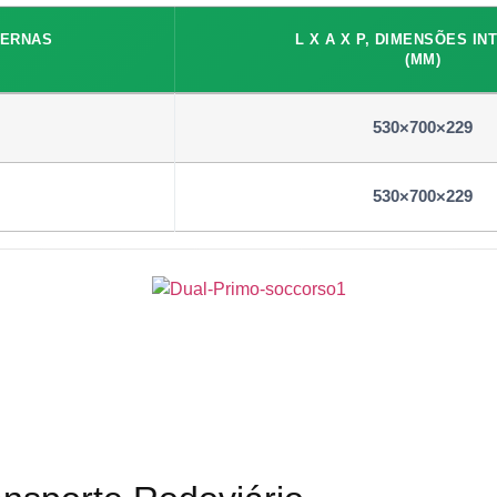
TERNAS
L X A X P, DIMENSÕES I
(MM)
530×700×229
530×700×229