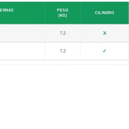
NTERNAS
PESO
CILINDRO
(KG)
7,2
X
7,2
✓