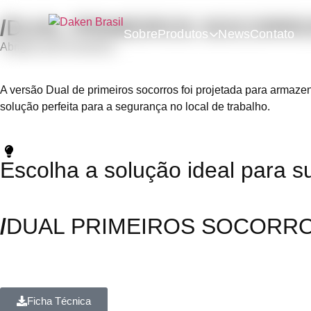
/
DUAL PRIMEIROS SOCORR
Sobre
Produtos
News
Contato
Abrigos para Extintores
A versão Dual de primeiros socorros foi projetada para armaz
solução perfeita para a segurança no local de trabalho.
Escolha a solução ideal para s
85121
85120
/
DUAL PRIMEIROS SOCORR
Ficha Técnica